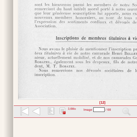
[12]
3,6Mo
Image
/ 68