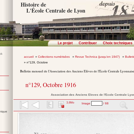
Histoire de
L'École Centrale de Lyon
Le projet
Contribuer
Choix techniques
accueil
»
Collections numérisées
»
Revue Technica (jusqu'en 1947)
»
Bullet
» n°129, Octobre
Bulletin mensuel de l'Association des Anciens Elèves de l'Ecole Centrale Lyonnais
n°129, Octobre 1916
Association des Anciens Eleves de l'Ecole Centrale Lyo
3,6Mo
Image
/ 68
nique