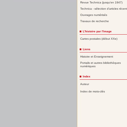
Revue Technica (jusqu'en 1947)
Technica - sélection d'articles récen
Ouvrages numérisés
Travaux de recherche
L'histoire par l'image
Cartes postales (début XXe)
Liens
Histoire et Enseignement
Portails et autres bibliothèques
numériques
Index
Auteur
Index de mots-clés