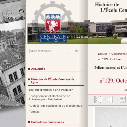
Histoire de
L'École Cen
accueil
»
Collections
» n°129, Octobre
Bulletin mensuel de l'As
Actualités
n°129, Oct
Mémoire de l'École Centrale de
Lyon
As
150 ans d'histoire d'une institution
Enseignement et Recherche en
Sciences pour l'Ingénieur
Au-delà des sciences et de la technique
Portraits
Collections numérisées