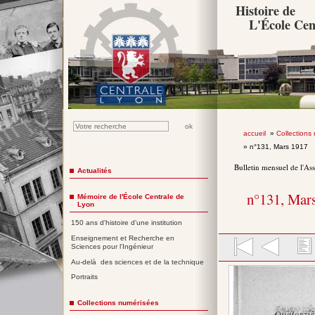
Histoire de
L'École Cen
accueil
»
Collections
» n°131, Mars 1917
Bulletin mensuel de l'As
Actualités
n°131, Mar
Mémoire de l'École Centrale de
Lyon
150 ans d'histoire d'une institution
Enseignement et Recherche en
Sciences pour l'Ingénieur
Au-delà des sciences et de la technique
Portraits
Collections numérisées