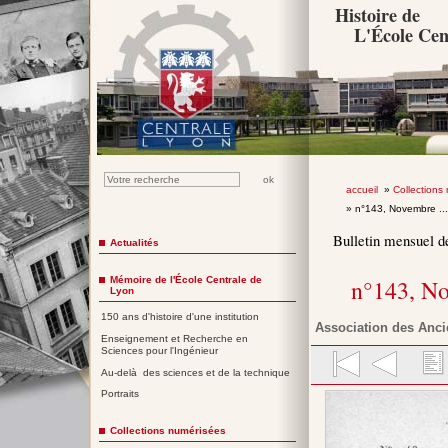
Histoire de
L'École Cen
accueil
»
Collections
» n°143, Novembre ..
Bulletin mensuel d
Actualités
Mémoire de l'École Centrale de
n°143, N
Lyon
150 ans d'histoire d'une institution
Association des Anci
Enseignement et Recherche en
Sciences pour l'Ingénieur
Au-delà des sciences et de la technique
Portraits
Collections numérisées