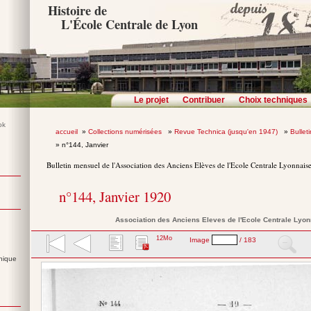
Histoire de
L'École Centrale de Lyon
Le projet
Contribuer
Choix techniques
accueil
»
Collections numérisées
»
Revue Technica (jusqu'en 1947)
»
Bullet
» n°144, Janvier
Bulletin mensuel de l'Association des Anciens Elèves de l'Ecole Centrale Lyonnais
n°144, Janvier 1920
Association des Anciens Eleves de l'Ecole Centrale Lyo
12Mo
Image
/ 183
nique