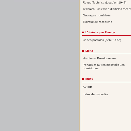
Revue Technica (jusqu'en 1947)
Technica - sélection d'articles récen
Ouvrages numérisés
Travaux de recherche
L'histoire par l'image
Cartes postales (début XXe)
Liens
Histoire et Enseignement
Portails et autres bibliothèques
numériques
Index
Auteur
Index de mots-clés