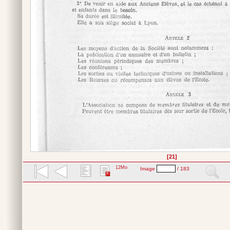
[21]
12Mo
Image
/ 183