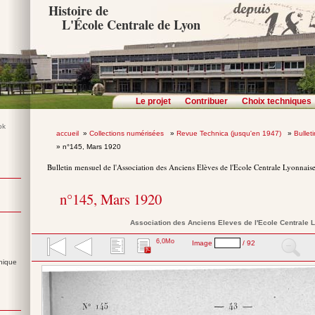
Histoire de
L'École Centrale de Lyon
Le projet
Contribuer
Choix techniques
accueil
»
Collections numérisées
»
Revue Technica (jusqu'en 1947)
»
Bullet
» n°145, Mars 1920
Bulletin mensuel de l'Association des Anciens Elèves de l'Ecole Centrale Lyonnais
n°145, Mars 1920
Association des Anciens Eleves de l'Ecole Centrale 
6,0Mo
Image
/ 92
nique