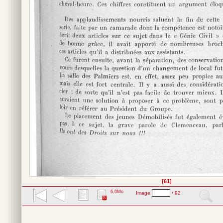
[61]
6,0Mo
Image
/ 92