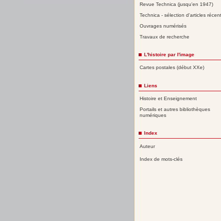
Revue Technica (jusqu'en 1947)
Technica - sélection d'articles récen
Ouvrages numérisés
Travaux de recherche
L'histoire par l'image
Cartes postales (début XXe)
Liens
Histoire et Enseignement
Portails et autres bibliothèques
numériques
Index
Auteur
Index de mots-clés