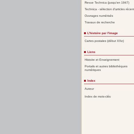
Revue Technica (jusqu'en 1947)
Technica - sélection d'articles récen
Ouvrages numérisés
Travaux de recherche
L'histoire par l'image
Cartes postales (début XXe)
Liens
Histoire et Enseignement
Portails et autres bibliothèques
numériques
Index
Auteur
Index de mots-clés