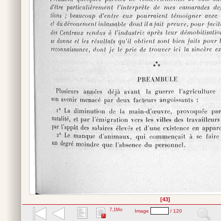
[43]
7,1Mo
Image
/ 120