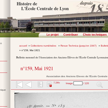
Histoire de
L'École Centrale de Lyon
Le projet
Contribuer
Choix techniques
accueil
»
Collections numérisées
»
Revue Technica (jusqu'en 1947)
»
Bullet
» n°159, Mai 1921
Bulletin mensuel de l'Association des Anciens Elèves de l'Ecole Centrale Lyonnais
n°159, Mai 1921
Association des Anciens Eleves de l'Ecole Central
7,1Mo
Image
/ 120
nique