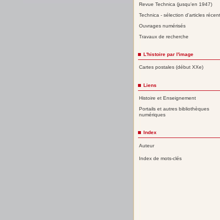
Revue Technica (jusqu'en 1947)
Technica - sélection d'articles récen
Ouvrages numérisés
Travaux de recherche
L'histoire par l'image
Cartes postales (début XXe)
Liens
Histoire et Enseignement
Portails et autres bibliothèques
numériques
Index
Auteur
Index de mots-clés