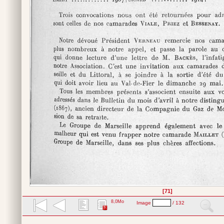
[71]
8,0Mo
Image
/ 132