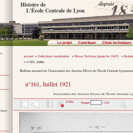
Histoire de
L'École Centrale de Lyon
Le projet
Contribuer
Choix techniques
accueil
»
Collections numérisées
»
Revue Technica (jusqu'en 1947)
»
Bullet
» n°161, Juillet
Bulletin mensuel de l'Association des Anciens Elèves de l'Ecole Centrale Lyonnais
n°161, Juillet 1921
Association des Anciens Eleves de l'Ecole Centrale L
8,0Mo
Image
/ 132
nique