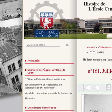
Histoire de
L'École Cen
accueil
»
Collections
» n°161, Juillet
Bulletin mensuel de l'As
Actualités
n°161, Juil
Mémoire de l'École Centrale de
Lyon
150 ans d'histoire d'une institution
Enseignement et Recherche en
Sciences pour l'Ingénieur
Au-delà des sciences et de la technique
Portraits
Collections numérisées