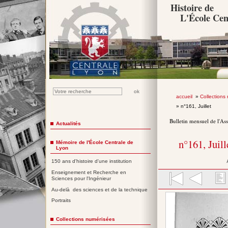
Histoire de
L'École Cen
accueil
»
Collections
» n°161, Juillet
Bulletin mensuel de l'As
Actualités
n°161, Juil
Mémoire de l'École Centrale de
Lyon
150 ans d'histoire d'une institution
Enseignement et Recherche en
Sciences pour l'Ingénieur
Au-delà des sciences et de la technique
Portraits
Collections numérisées