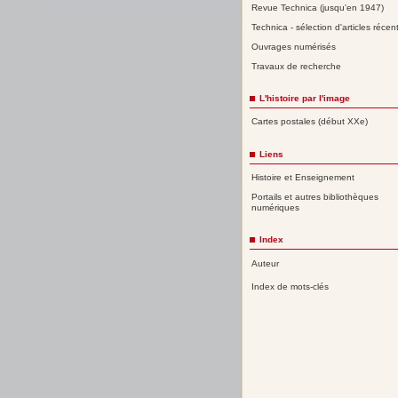
Revue Technica (jusqu'en 1947)
Technica - sélection d'articles récen
Ouvrages numérisés
Travaux de recherche
L'histoire par l'image
Cartes postales (début XXe)
Liens
Histoire et Enseignement
Portails et autres bibliothèques
numériques
Index
Auteur
Index de mots-clés