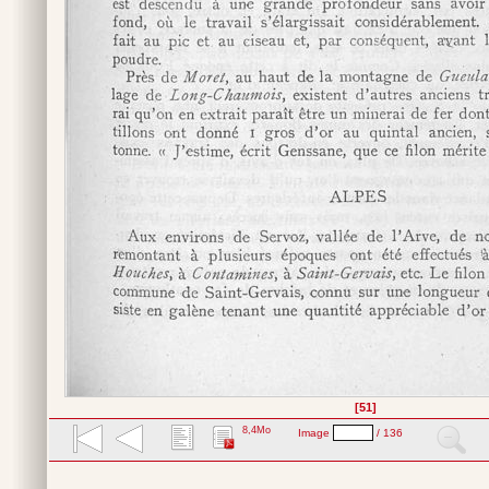
[51]
8,4Mo
Image
/ 136