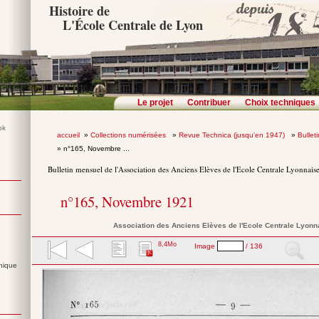
Histoire de
L'École Centrale de Lyon
Le projet
Contribuer
Choix techniques
accueil
»
Collections numérisées
»
Revue Technica (jusqu'en 1947)
»
Bullet
» n°165, Novembre ...
Bulletin mensuel de l'Association des Anciens Elèves de l'Ecole Centrale Lyonnais
n°165, Novembre 1921
Association des Anciens Elèves de l'Ecole Centrale Lyonn
8,4Mo
Image
/ 136
nique