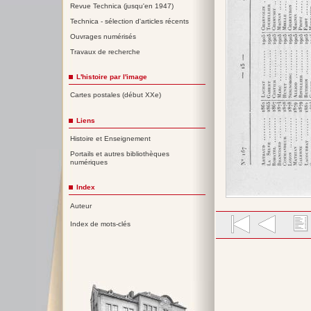
Revue Technica (jusqu'en 1947)
Technica - sélection d'articles récents
Ouvrages numérisés
Travaux de recherche
L'histoire par l'image
Cartes postales (début XXe)
Liens
Histoire et Enseignement
Portails et autres bibliothèques
numériques
Index
Auteur
Index de mots-clés