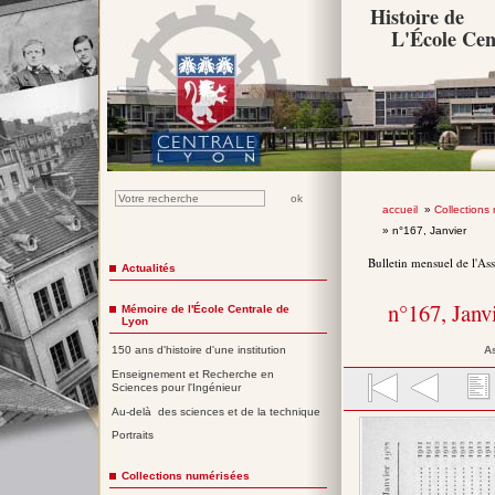
Histoire de
L'École Cen
accueil
»
Collections
» n°167, Janvier
Bulletin mensuel de l'As
Actualités
n°167, Janv
Mémoire de l'École Centrale de
Lyon
A
150 ans d'histoire d'une institution
Enseignement et Recherche en
Sciences pour l'Ingénieur
Au-delà des sciences et de la technique
Portraits
Collections numérisées