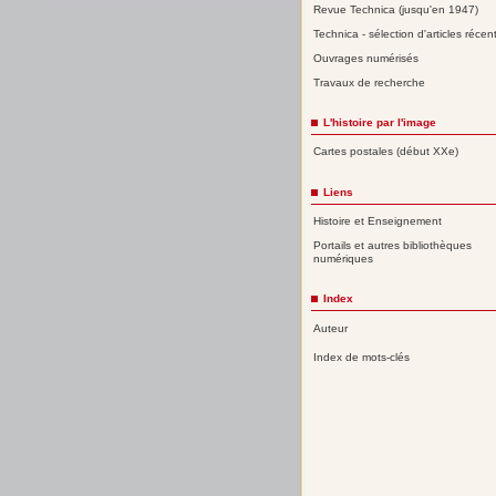
Revue Technica (jusqu'en 1947)
Technica - sélection d'articles récen
Ouvrages numérisés
Travaux de recherche
L'histoire par l'image
Cartes postales (début XXe)
Liens
Histoire et Enseignement
Portails et autres bibliothèques
numériques
Index
Auteur
Index de mots-clés