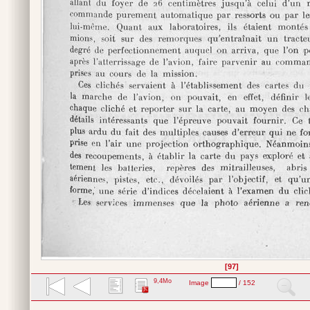
[97]
9,4Mo
Image
/ 152