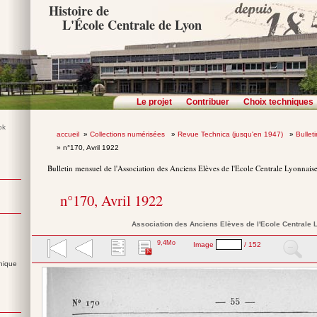
Histoire de
L'École Centrale de Lyon
Le projet
Contribuer
Choix techniques
accueil
»
Collections numérisées
»
Revue Technica (jusqu'en 1947)
»
Bullet
» n°170, Avril 1922
Bulletin mensuel de l'Association des Anciens Elèves de l'Ecole Centrale Lyonnais
n°170, Avril 1922
Association des Anciens Elèves de l'Ecole Centrale
9,4Mo
Image
/ 152
nique