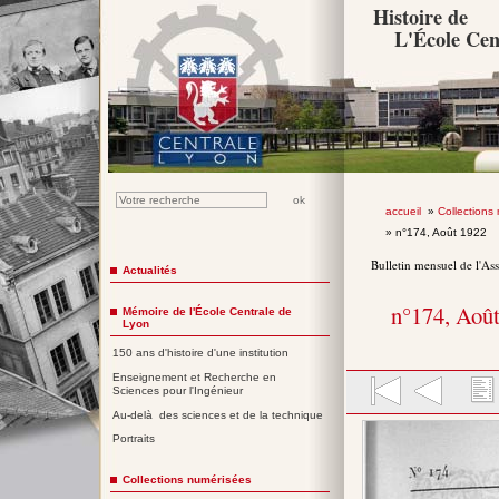
Histoire de
L'École Cen
accueil
»
Collections
» n°174, Août 1922
Bulletin mensuel de l'As
Actualités
n°174, Aoû
Mémoire de l'École Centrale de
Lyon
150 ans d'histoire d'une institution
Enseignement et Recherche en
Sciences pour l'Ingénieur
Au-delà des sciences et de la technique
Portraits
Collections numérisées