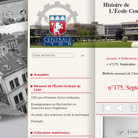
Histoire de
L'École Cen
accueil
»
Collections
» n°175, Septembre .
Bulletin mensuel de l'As
Actualités
n°175, Sep
Mémoire de l'École Centrale de
Lyon
150 ans d'histoire d'une institution
Enseignement et Recherche en
Sciences pour l'Ingénieur
Au-delà des sciences et de la technique
Portraits
Collections numérisées