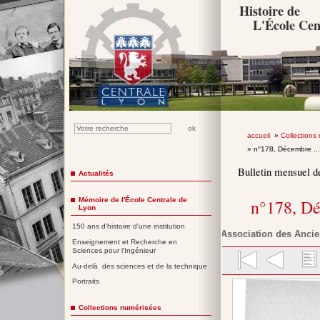
Histoire de
L'École Cen
accueil
»
Collections
» n°178, Décembre ..
Bulletin mensuel d
Actualités
Mémoire de l'École Centrale de
n°178, D
Lyon
150 ans d'histoire d'une institution
Association des Ancie
Enseignement et Recherche en
Sciences pour l'Ingénieur
Au-delà des sciences et de la technique
Portraits
Collections numérisées