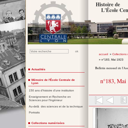
Histoire de
L'École Cen
accueil
»
Collections
» n°183, Mai 1923
Bulletin mensuel de l'As
Actualités
n°183, Mai
Mémoire de l'École Centrale de
Lyon
150 ans d'histoire d'une institution
Enseignement et Recherche en
Sciences pour l'Ingénieur
Au-delà des sciences et de la technique
Portraits
Collections numérisées