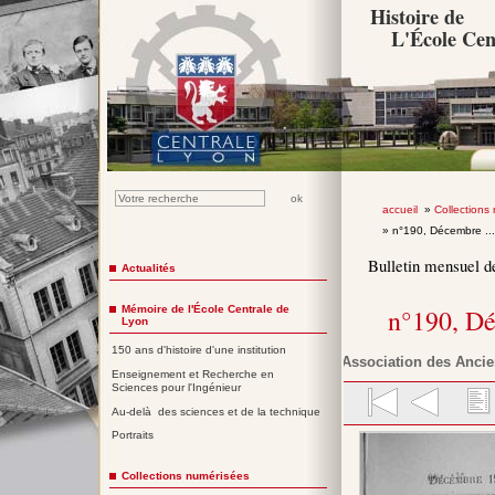
Histoire de
L'École Cen
accueil
»
Collections
» n°190, Décembre ..
Bulletin mensuel d
Actualités
Mémoire de l'École Centrale de
n°190, D
Lyon
150 ans d'histoire d'une institution
Association des Ancie
Enseignement et Recherche en
Sciences pour l'Ingénieur
Au-delà des sciences et de la technique
Portraits
Collections numérisées