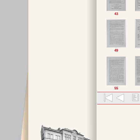
43
49
55