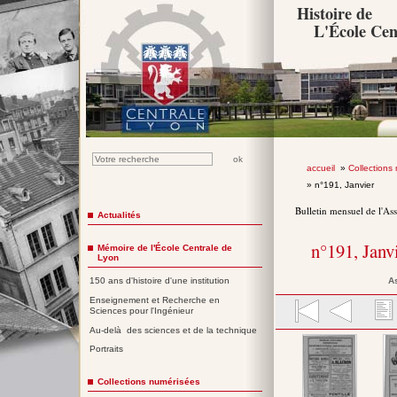
Histoire de
L'École Cen
accueil
»
Collections
» n°191, Janvier
Bulletin mensuel de l'As
Actualités
n°191, Janv
Mémoire de l'École Centrale de
Lyon
A
150 ans d'histoire d'une institution
Enseignement et Recherche en
Sciences pour l'Ingénieur
Au-delà des sciences et de la technique
Portraits
Collections numérisées