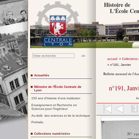
Histoire de
L'École Cen
accueil
»
Collections
» n°191, Janvier
Bulletin mensuel de l'As
Actualités
n°191, Janv
Mémoire de l'École Centrale de
Lyon
A
150 ans d'histoire d'une institution
Enseignement et Recherche en
Sciences pour l'Ingénieur
Au-delà des sciences et de la technique
Portraits
Collections numérisées