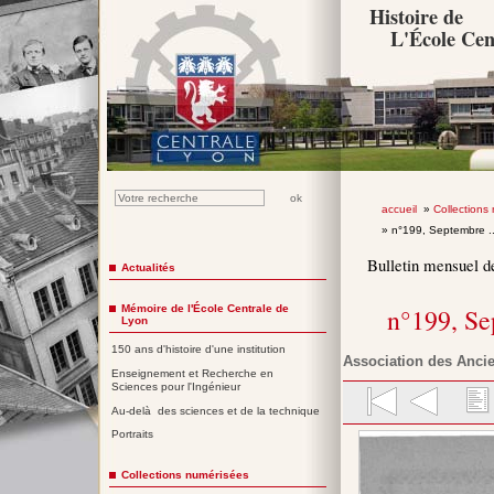
Histoire de
L'École Cen
accueil
»
Collections
» n°199, Septembre .
Bulletin mensuel d
Actualités
Mémoire de l'École Centrale de
n°199, S
Lyon
150 ans d'histoire d'une institution
Association des Ancie
Enseignement et Recherche en
Sciences pour l'Ingénieur
Au-delà des sciences et de la technique
Portraits
Collections numérisées