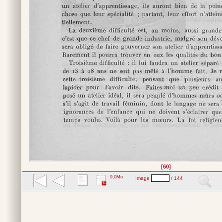
[60]
9,0Mo
Image
/ 144