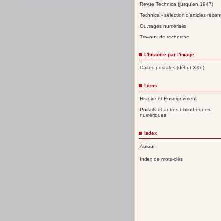
Revue Technica (jusqu'en 1947)
Technica - sélection d'articles récen
Ouvrages numérisés
Travaux de recherche
L'histoire par l'image
Cartes postales (début XXe)
Liens
Histoire et Enseignement
Portails et autres bibliothèques
numériques
Index
Auteur
Index de mots-clés