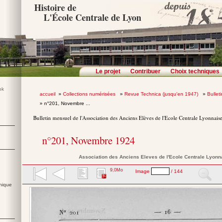
Histoire de
L'École Centrale de Lyon
Le projet
Contribuer
Choix techniques
accueil
»
Collections numérisées
»
Revue Technica (jusqu'en 1947)
»
Bullet
» n°201, Novembre ...
Bulletin mensuel de l'Association des Anciens Elèves de l'Ecole Centrale Lyonnais
n°201, Novembre 1924
Association des Anciens Eleves de l'Ecole Centrale Lyonn
9,0Mo
Image
/ 144
nique