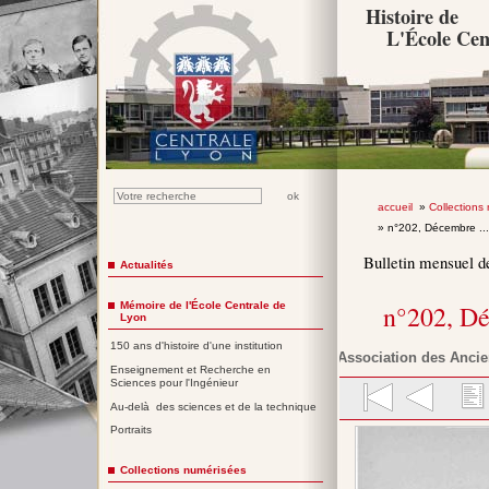
Histoire de
L'École Cen
accueil
»
Collections
» n°202, Décembre ..
Bulletin mensuel d
Actualités
Mémoire de l'École Centrale de
n°202, D
Lyon
150 ans d'histoire d'une institution
Association des Ancie
Enseignement et Recherche en
Sciences pour l'Ingénieur
Au-delà des sciences et de la technique
Portraits
Collections numérisées