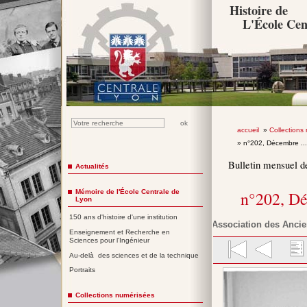
Histoire de
L'École Cen
accueil
»
Collections
» n°202, Décembre ..
Bulletin mensuel d
Actualités
Mémoire de l'École Centrale de
n°202, D
Lyon
150 ans d'histoire d'une institution
Association des Ancie
Enseignement et Recherche en
Sciences pour l'Ingénieur
Au-delà des sciences et de la technique
Portraits
Collections numérisées