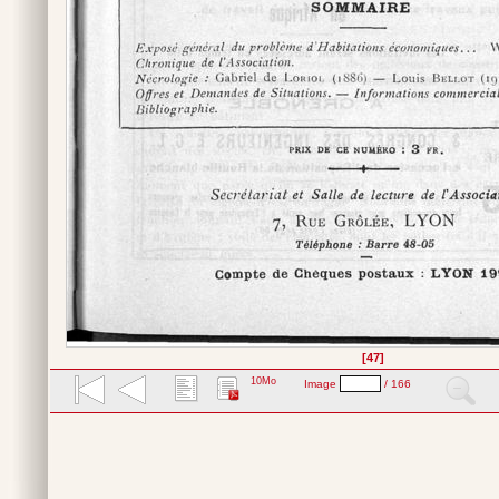
[47]
10Mo
Image
/ 166