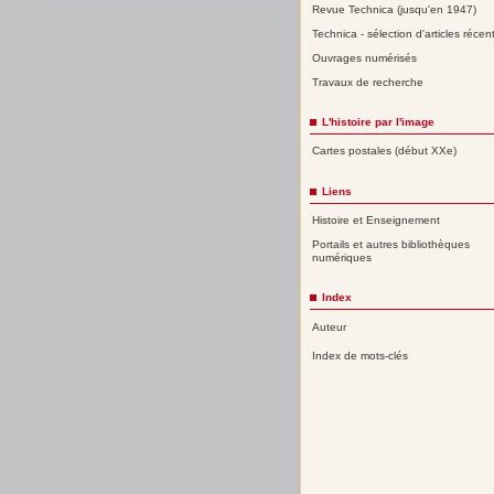
Revue Technica (jusqu'en 1947)
Technica - sélection d'articles récen
Ouvrages numérisés
Travaux de recherche
L'histoire par l'image
Cartes postales (début XXe)
Liens
Histoire et Enseignement
Portails et autres bibliothèques
numériques
Index
Auteur
Index de mots-clés