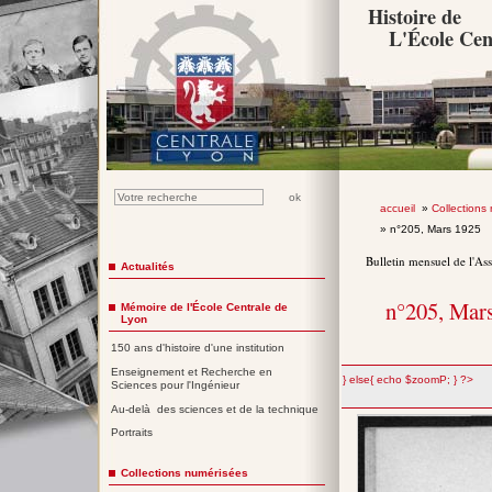
Histoire de
L'École Cen
accueil
»
Collections
» n°205, Mars 1925
Bulletin mensuel de l'As
Actualités
n°205, Mar
Mémoire de l'École Centrale de
Lyon
150 ans d'histoire d'une institution
Enseignement et Recherche en
";} else{ echo $zoomP; } ?>
Sciences pour l'Ingénieur
Au-delà des sciences et de la technique
Portraits
Collections numérisées