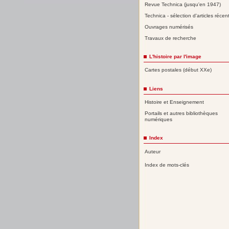
Revue Technica (jusqu'en 1947)
Technica - sélection d'articles récen
Ouvrages numérisés
Travaux de recherche
L'histoire par l'image
Cartes postales (début XXe)
Liens
Histoire et Enseignement
Portails et autres bibliothèques
numériques
Index
Auteur
Index de mots-clés