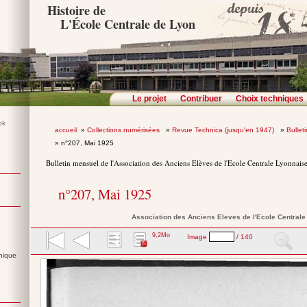
Histoire de
L'École Centrale de Lyon
Le projet
Contribuer
Choix techniques
accueil
»
Collections numérisées
»
Revue Technica (jusqu'en 1947)
»
Bullet
» n°207, Mai 1925
Bulletin mensuel de l'Association des Anciens Elèves de l'Ecole Centrale Lyonnais
n°207, Mai 1925
Association des Anciens Eleves de l'Ecole Central
9,2Mo
Image
/ 140
nique