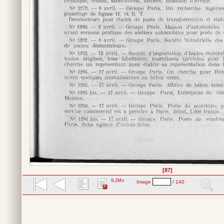
[87]
9,2Mo
Image
/ 140