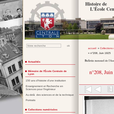
Histoire de
L'École Cen
accueil
»
Collections
» n°208, Juin 1925
Bulletin mensuel de l'As
Actualités
n°208, Juin
Mémoire de l'École Centrale de
Lyon
150 ans d'histoire d'une institution
Enseignement et Recherche en
Sciences pour l'Ingénieur
Au-delà des sciences et de la technique
Portraits
Collections numérisées