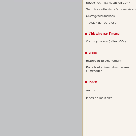
Revue Technica (jusqu'en 1947)
Technica - sélection d'articles récen
Ouvrages numérisés
Travaux de recherche
L'histoire par l'image
Cartes postales (début XXe)
Liens
Histoire et Enseignement
Portails et autres bibliothèques
numériques
Index
Auteur
Index de mots-clés