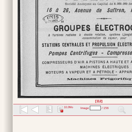
[112]
10,0Mo
Image
/ 156