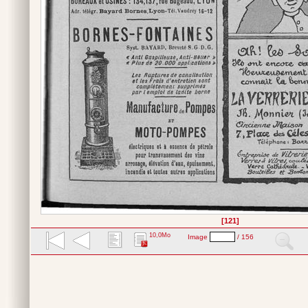
[121]
10,0Mo
Image
/ 156