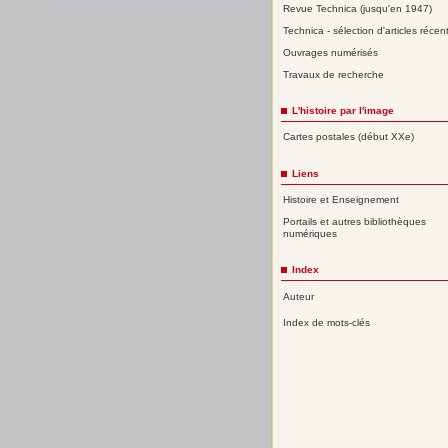
Revue Technica (jusqu'en 1947)
Technica - sélection d'articles récen
Ouvrages numérisés
Travaux de recherche
L'histoire par l'image
Cartes postales (début XXe)
Liens
Histoire et Enseignement
Portails et autres bibliothèques
numériques
Index
Auteur
Index de mots-clés