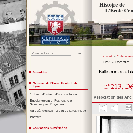
Histoire de
L'École Cen
accueil
»
Collections
» n°213, Décembre ..
Bulletin mensuel d
Actualités
Mémoire de l'École Centrale de
n°213, D
Lyon
150 ans d'histoire d'une institution
Association des Anci
Enseignement et Recherche en
Sciences pour l'Ingénieur
Au-delà des sciences et de la technique
Portraits
Collections numérisées