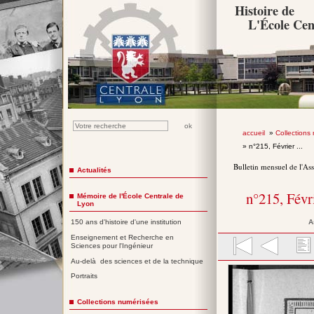
Histoire de
L'École Cen
accueil
»
Collections
» n°215, Février ...
Bulletin mensuel de l'As
Actualités
n°215, Févr
Mémoire de l'École Centrale de
Lyon
A
150 ans d'histoire d'une institution
Enseignement et Recherche en
Sciences pour l'Ingénieur
Au-delà des sciences et de la technique
Portraits
Collections numérisées