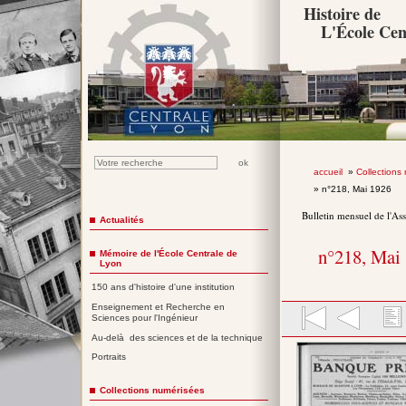
Histoire de
L'École Cen
accueil
»
Collections
» n°218, Mai 1926
Bulletin mensuel de l'As
Actualités
n°218, Mai
Mémoire de l'École Centrale de
Lyon
150 ans d'histoire d'une institution
Enseignement et Recherche en
Sciences pour l'Ingénieur
Au-delà des sciences et de la technique
Portraits
Collections numérisées