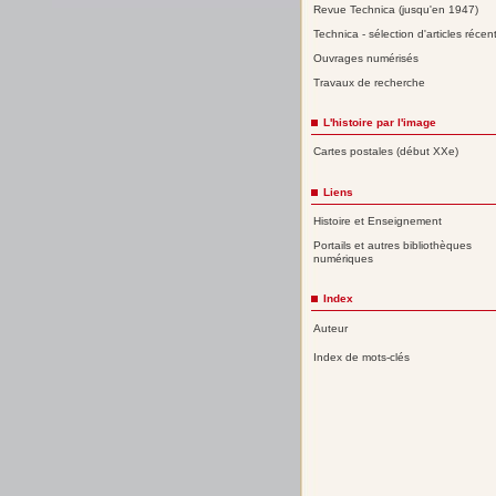
Revue Technica (jusqu'en 1947)
Technica - sélection d'articles récen
Ouvrages numérisés
Travaux de recherche
L'histoire par l'image
Cartes postales (début XXe)
Liens
Histoire et Enseignement
Portails et autres bibliothèques
numériques
Index
Auteur
Index de mots-clés