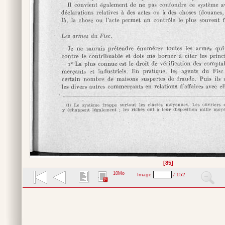
[85]
10Mo
Image
/ 152