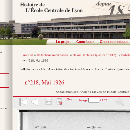
Histoire de
L'École Centrale de Lyon
Le projet
Contribuer
Choix techniques
accueil
»
Collections numérisées
»
Revue Technica (jusqu'en 1947)
»
Bullet
» n°218, Mai 1926
Bulletin mensuel de l'Association des Anciens Elèves de l'Ecole Centrale Lyonnais
n°218, Mai 1926
Association des Anciens Eleves de l'Ecole Central
10Mo
Image
/ 152
nique