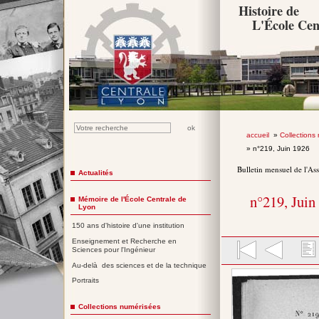
Histoire de
L'École Cen
accueil
»
Collections
» n°219, Juin 1926
Bulletin mensuel de l'As
Actualités
n°219, Juin
Mémoire de l'École Centrale de
Lyon
150 ans d'histoire d'une institution
Enseignement et Recherche en
Sciences pour l'Ingénieur
Au-delà des sciences et de la technique
Portraits
Collections numérisées