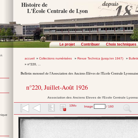
Histoire de
L'École Centrale de Lyon
Le projet
Contribuer
Choix techniques
accueil
»
Collections numérisées
»
Revue Technica (jusqu'en 1947)
»
Bullet
» n°220, ...
Bulletin mensuel de l'Association des Anciens Elèves de l'Ecole Centrale Lyonnais
n°220, Juillet-Août 1926
Association des Anciens Eleves de l'Ecole Centrale Lyonna
10Mo
Image
/ 160
nique