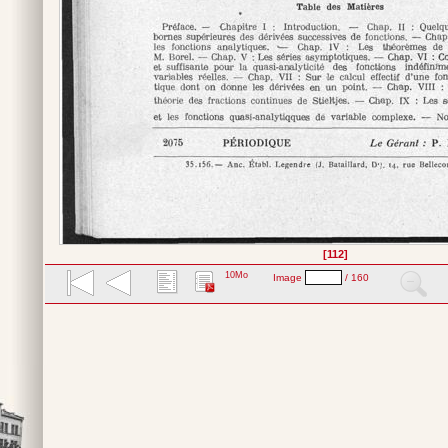
[112]
10Mo
Image
/ 160