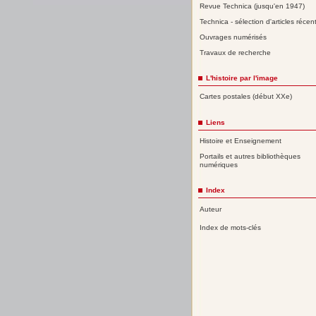
Revue Technica (jusqu'en 1947)
Technica - sélection d'articles récen
Ouvrages numérisés
Travaux de recherche
L'histoire par l'image
Cartes postales (début XXe)
Liens
Histoire et Enseignement
Portails et autres bibliothèques
numériques
Index
Auteur
Index de mots-clés