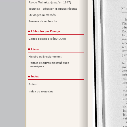
Revue Technica (jusqu'en 1947)
Technica - sélection d'articles récents
Ouvrages numérisés
Travaux de recherche
L'histoire par l'image
Cartes postales (début XXe)
Liens
Histoire et Enseignement
Portails et autres bibliothèques
numériques
Index
Auteur
Index de mots-clés