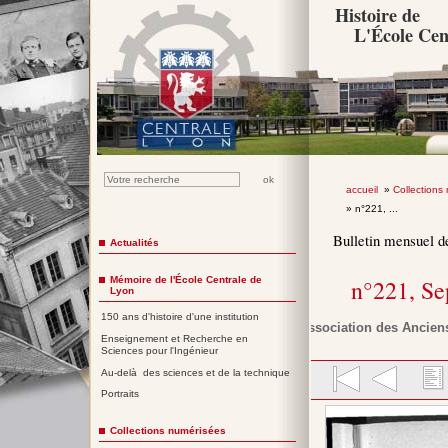
Histoire de
L'École Cen
accueil
»
Collections
» n°221, ...
Bulletin mensuel d
Actualités
Mémoire de l'École Centrale de
n°221, S
Lyon
150 ans d'histoire d'une institution
Association des Anciens
Enseignement et Recherche en
Sciences pour l'Ingénieur
Au-delà des sciences et de la technique
Portraits
Collections numérisées