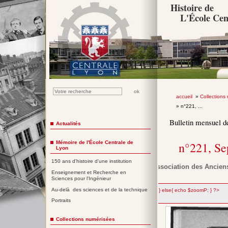
Histoire de
L'École Cen
accueil
»
Collections
» n°221, ...
Bulletin mensuel d
Actualités
Mémoire de l'École Centrale de
n°221, S
Lyon
150 ans d'histoire d'une institution
Association des Anciens
Enseignement et Recherche en
Sciences pour l'Ingénieur
Au-delà des sciences et de la technique
";} else{ echo $zoomP; } ?>
Portraits
Collections numérisées