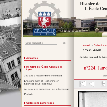
Histoire de
L'École Cen
accueil
»
Collections
» n°224, Janvier
Bulletin mensuel de l'As
Actualités
n°224, Janv
Mémoire de l'École Centrale de
Lyon
Ass
150 ans d'histoire d'une institution
Enseignement et Recherche en
Sciences pour l'Ingénieur
Au-delà des sciences et de la technique
Portraits
Collections numérisées