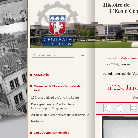
Histoire de
L'École Cen
accueil
»
Collections
» n°224, Janvier
Bulletin mensuel de l'As
Actualités
n°224, Janv
Mémoire de l'École Centrale de
Lyon
Ass
150 ans d'histoire d'une institution
Enseignement et Recherche en
Sciences pour l'Ingénieur
Au-delà des sciences et de la technique
Portraits
Collections numérisées