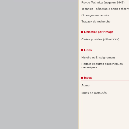
Revue Technica (jusqu'en 1947)
Technica - sélection d'articles récen
Ouvrages numérisés
Travaux de recherche
L'histoire par l'image
Cartes postales (début XXe)
Liens
Histoire et Enseignement
Portails et autres bibliothèques
numériques
Index
Auteur
Index de mots-clés