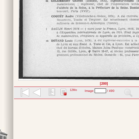
[200]
12Mo
Image
/ 490