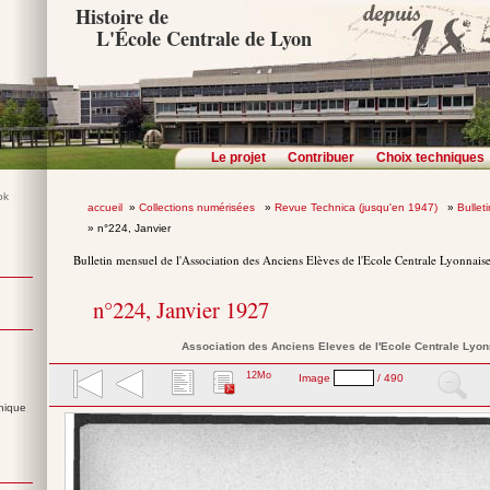
Histoire de
L'École Centrale de Lyon
Le projet
Contribuer
Choix techniques
accueil
»
Collections numérisées
»
Revue Technica (jusqu'en 1947)
»
Bullet
» n°224, Janvier
Bulletin mensuel de l'Association des Anciens Elèves de l'Ecole Centrale Lyonnais
n°224, Janvier 1927
Association des Anciens Eleves de l'Ecole Centrale Lyo
12Mo
Image
/ 490
nique