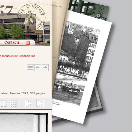
Contacts
in mensuel de l'Association ...
e
nnaise
, Janvier 1927, 358 pages