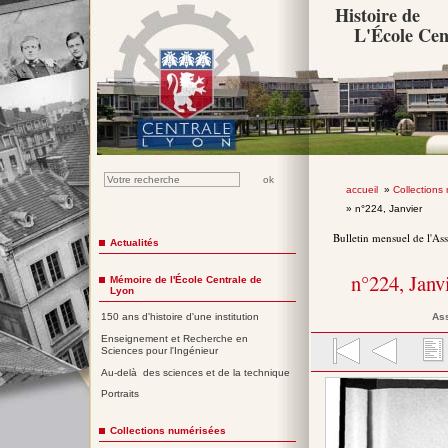
Histoire de
L'École Cen
accueil
»
Collections
» n°224, Janvier
Bulletin mensuel de l'As
Actualités
n°224, Janv
Mémoire de l'École Centrale de
Lyon
Ass
150 ans d'histoire d'une institution
Enseignement et Recherche en
Sciences pour l'Ingénieur
Au-delà des sciences et de la technique
Portraits
Collections numérisées