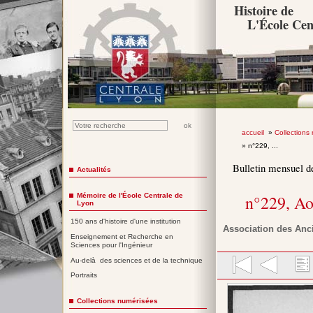
Histoire de
L'École Cen
accueil
»
Collections
» n°229, ...
Bulletin mensuel d
Actualités
Mémoire de l'École Centrale de
n°229, A
Lyon
150 ans d'histoire d'une institution
Association des Anc
Enseignement et Recherche en
Sciences pour l'Ingénieur
Au-delà des sciences et de la technique
Portraits
Collections numérisées