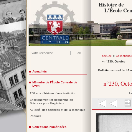
Histoire de
L'École Cen
accueil
»
Collections
» n°230, Octobre
Bulletin mensuel de l'As
Actualités
n°230, Oct
Mémoire de l'École Centrale de
Lyon
As
150 ans d'histoire d'une institution
Enseignement et Recherche en
Sciences pour l'Ingénieur
Au-delà des sciences et de la technique
Portraits
Collections numérisées