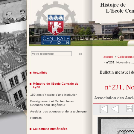
Histoire de
L'École Cen
accueil
»
Collections
» n°231, Novembre ..
Bulletin mensuel d
Actualités
Mémoire de l'École Centrale de
n°231, N
Lyon
150 ans d'histoire d'une institution
Association des Anci
Enseignement et Recherche en
Sciences pour l'Ingénieur
Au-delà des sciences et de la technique
Portraits
Collections numérisées