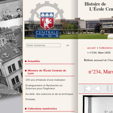
Histoire de
L'École Cen
accueil
»
Collections
» n°234, Mars 1928
Bulletin mensuel de l'As
Actualités
n°234, Mar
Mémoire de l'École Centrale de
Lyon
150 ans d'histoire d'une institution
Enseignement et Recherche en
Sciences pour l'Ingénieur
Au-delà des sciences et de la technique
Portraits
Collections numérisées