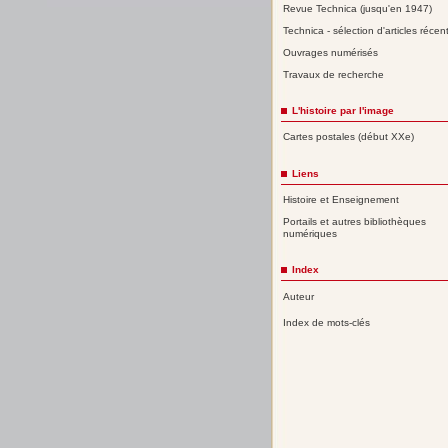
Revue Technica (jusqu'en 1947)
Technica - sélection d'articles récen
Ouvrages numérisés
Travaux de recherche
L'histoire par l'image
Cartes postales (début XXe)
Liens
Histoire et Enseignement
Portails et autres bibliothèques
numériques
Index
Auteur
Index de mots-clés