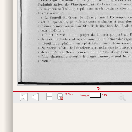
[3]
5,9Mo
Image
/ 93