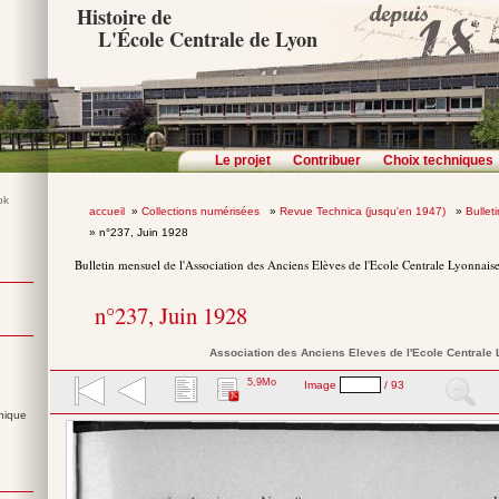
Histoire de
L'École Centrale de Lyon
Le projet
Contribuer
Choix techniques
accueil
»
Collections numérisées
»
Revue Technica (jusqu'en 1947)
»
Bullet
» n°237, Juin 1928
Bulletin mensuel de l'Association des Anciens Elèves de l'Ecole Centrale Lyonnais
n°237, Juin 1928
Association des Anciens Eleves de l'Ecole Centrale
5,9Mo
Image
/ 93
nique