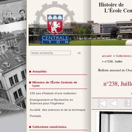
Histoire de
L'École Cen
accueil
»
Collections
» n°238, Juillet
Bulletin mensuel de l'As
Actualités
n°238, Juil
Mémoire de l'École Centrale de
Lyon
150 ans d'histoire d'une institution
Enseignement et Recherche en
Sciences pour l'Ingénieur
Au-delà des sciences et de la technique
Portraits
Collections numérisées