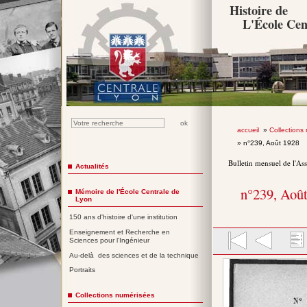
Histoire de
L'École Cen
accueil
»
Collections
» n°239, Août 1928
Bulletin mensuel de l'As
Actualités
n°239, Aoû
Mémoire de l'École Centrale de
Lyon
150 ans d'histoire d'une institution
Enseignement et Recherche en
Sciences pour l'Ingénieur
Au-delà des sciences et de la technique
Portraits
Collections numérisées