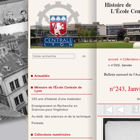
Histoire de
L'École Cen
accueil
»
Collections
» n°243, Janvier
Bulletin mensuel de l'As
Actualités
n°243, Janv
Mémoire de l'École Centrale de
Lyon
A
150 ans d'histoire d'une institution
Enseignement et Recherche en
Sciences pour l'Ingénieur
Au-delà des sciences et de la technique
Portraits
Collections numérisées